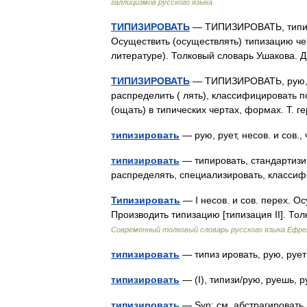
галлицизмов русского языка
ТИПИЗИРОВАТЬ
— ТИПИЗИРОВАТЬ, типизир
Осуществить (осуществлять) типизацию чег
литературе). Толковый словарь Ушакова. 
ТИПИЗИРОВАТЬ
— ТИПИЗИРОВАТЬ, рую, ру
распределить ( лять), классифицировать по
(ощать) в типических чертах, формах. Т. 
типизировать
— рую, рует, несов. и сов.
типизировать
— типировать, стандартизир
распределять, специализировать, класс
Типизировать
— I несов. и сов. перех. Ос
Производить типизацию [типизация II]. Т
Современный толковый словарь русского языка Ефр
типизировать
— типиз ировать, рую, ру
типизировать
— (I), типизи/рую, руешь,
типизировать
— Syn: см. абстрагирова