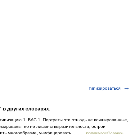
типизироваться
 в других словарях:
 типизацию 1. БАС 1. Портреты эти отнюдь не клишированные,
пизированы, но не лишены выразительности, острой
водить многообразие, унифицировать.… …
Исторический словарь