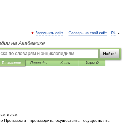
Запомнить сайт
Словарь на свой сайт
RU
едии на Академике
Найти!
Толкования
Переводы
Книги
Игры ⚽
;
св
.
и
нсв
.
то
Произвести
-
производить
,
осуществить
-
осуществлять