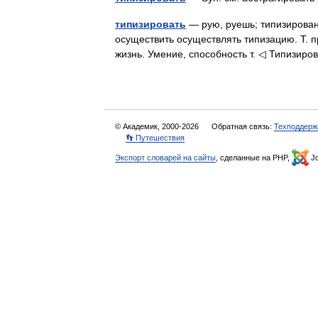
типизировать
— рую, руешь; типизированны
осуществить осуществлять типизацию. Т. пр
жизнь. Умение, способность т. ◁ Типизир
© Академик, 2000-2026
Обратная связь:
Техподдерж
👣 Путешествия
Экспорт словарей на сайты
, сделанные на PHP,
Jo