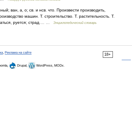
й; ван, а, о; св. и нсв. что. Произвести производить,
оизводство машин. Т. строительство. Т. растительность. Т.
оваться, руется; страд.… …
Энциклопедический словарь
ка
,
Реклама на сайте
18+
omla,
Drupal,
WordPress, MODx.