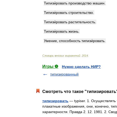
Типизи́ровать
производство
машин
.
Типизи́ровать
строительство
.
Типизи́ровать
растительность
.
Типизи́ровать
жизнь
.
Умение
,
способность
типизи́ровать
.
Словарь
многих
выражений
.
2014
.
Игры ⚽
Нужно сделать НИР?
типизированный
Смотреть что такое "типизировать"
типизировать
— typiser. 1. Осуществлять
плакатные изображения, они, конечно, ти
характерности. Правда 2. 12. 1981. 2. С