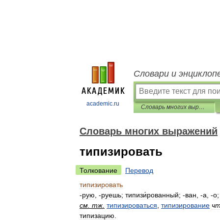
Словари и энциклоп
academic.ru
Словарь многих выражений
Словарь многих выражений
типизировать
Толкование
Перевод
типизировать
-
рую
, -
руешь
;
типизи́рованный
; -
ван
, -
а
, -
о
см
.
тж
.
типизироваться
,
типизирование
ч
типизацию
.