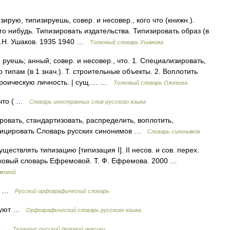
ую, типизируешь, совер. и несовер., кого что (книжн.).
о нибудь. Типизировать издательства. Типизировать образ (в
Д.Н. Ушаков. 1935 1940 …
Толковый словарь Ушакова
ешь; анный; совер. и несовер., что. 1. Специализировать,
 типам (в 1 знач.). Т. строительные объекты. 2. Воплотить
героическую личность. | сущ.… …
Толковый словарь Ожегова
, что ( …
Словарь иностранных слов русского языка
овать, стандартизовать, распределить, воплотить,
ифицировать Словарь русских синонимов …
Словарь синонимов
уществлять типизацию [типизация I]. II несов. и сов. перех.
олковый словарь Ефремовой. Т. Ф. Ефремова. 2000 …
емовой
ет …
Русский орфографический словарь
 руют …
Орфографический словарь русского языка
ть …
Тезаурус русской деловой лексики